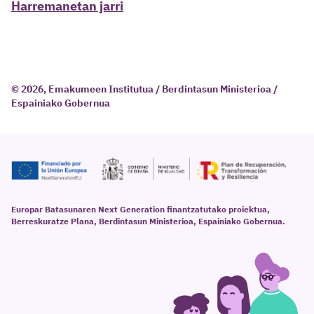
Harremanetan jarri
© 2026, Emakumeen Institutua / Berdintasun Ministerioa /
Espainiako Gobernua
Europar Batasunaren Next Generation finantzatutako proiektua,
Berreskuratze Plana, Berdintasun Ministerioa, Espainiako Gobernua.