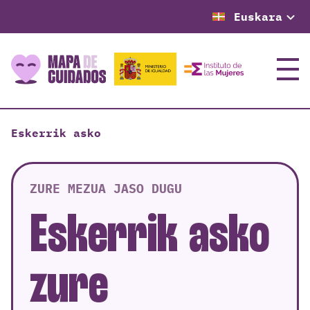
Euskara
Menu
Eskerrik asko
ZURE MEZUA JASO DUGU
Eskerrik asko
zure