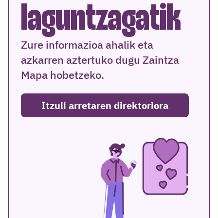
laguntzagatik
Zure informazioa ahalik eta
azkarren aztertuko dugu Zaintza
Mapa hobetzeko.
Itzuli arretaren direktoriora