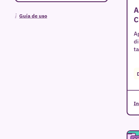
A
Guía de uso
C
Ap
di
ta
In