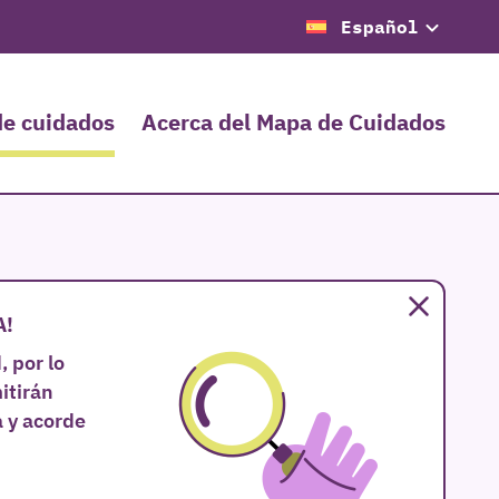
Español
de cuidados
Acerca del Mapa de Cuidados
Cerrar
A!
 por lo
itirán
 y acorde