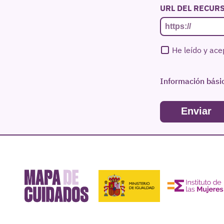
URL DEL RECUR
CONSENTIMIEN
He leído y ace
*
Información bási
La
persona re
finalidad
de re
legitimación
es
cederán datos a
acceder, modifi
responsable de