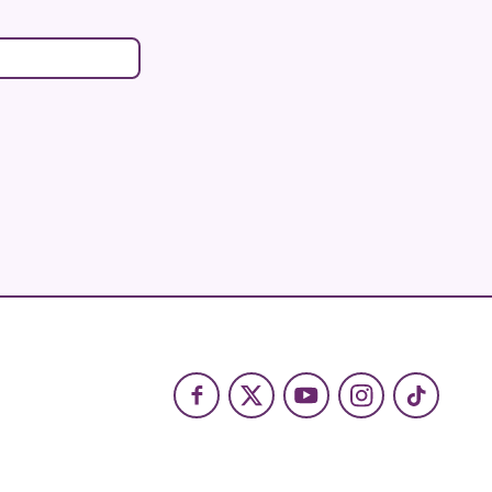
ujeres con la
icitados. La
a que no se
echo
a
tactando con el
Facebook
X
Youtube
Instagram
TikTok