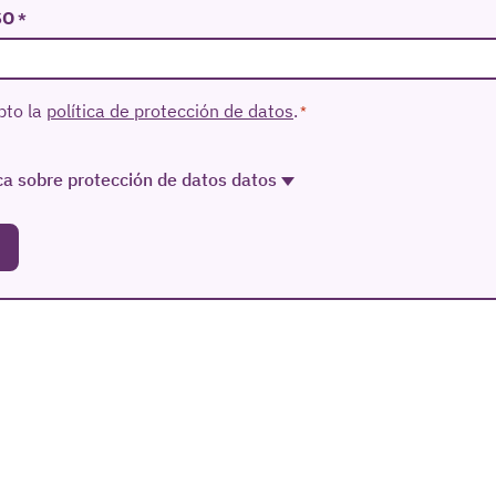
SO
*
TO
pto la
política de protección de datos
.
*
ca sobre protección de datos datos
sponsable
del tratamiento de los datos es el Instituto de las M
sponder al formulario de contacto y/o prestar los servicios sol
 por consentimiento del interesado sin existir
destinatarios
y
 terceros salvo obligación legal. La persona usuaria tiene
der
car y eliminar tus datos, así como ejercer otros derechos con
 los datos como se explica en la
información adicional
.