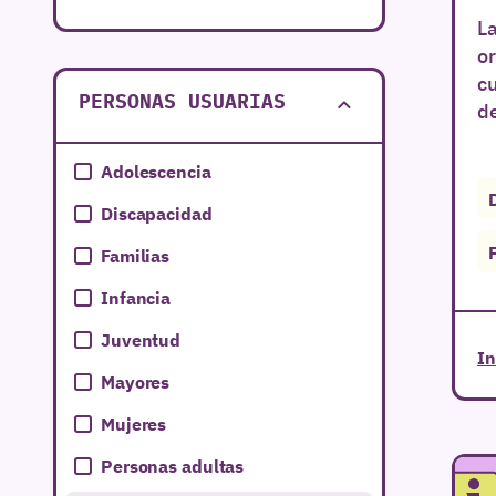
L
Galicia
or
Islas Baleares
cu
PERSONAS USUARIAS
de
Navarra
País Vasco
Adolescencia
Discapacidad
Familias
Infancia
Juventud
In
Mayores
Mujeres
Personas adultas