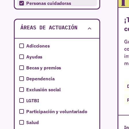
Personas cuidadoras
¡
c
ÁREAS DE ACTUACIÓN
Gu
Adicciones
co
in
Ayudas
má
Becas y premios
Dependencia
Exclusión social
LGTBI
Participación y voluntariado
Salud
In