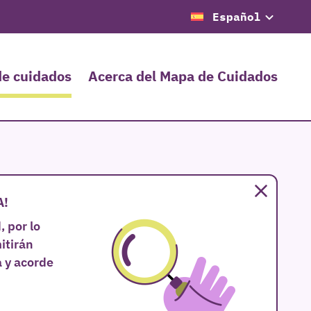
Español
de cuidados
Acerca del Mapa de Cuidados
Cerrar
A!
 por lo
itirán
 y acorde