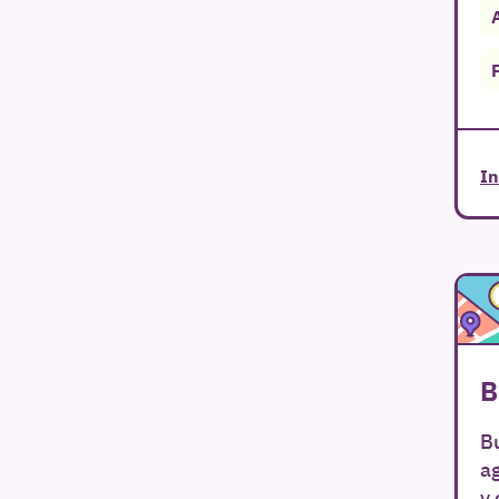
In
B
Bu
a
y 