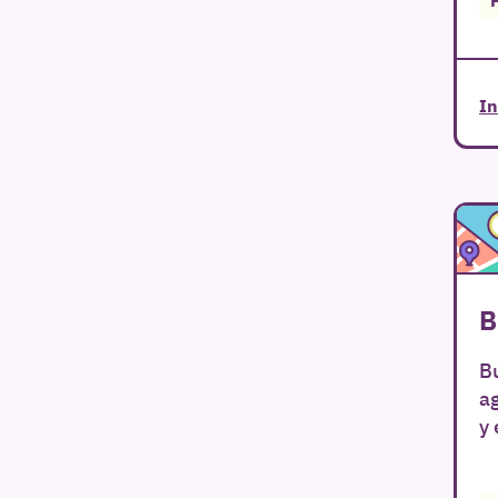
In
B
Bu
a
y 