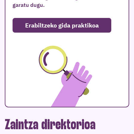
garatu dugu.
Erabiltzeko gida praktikoa
Zaintza direktorioa