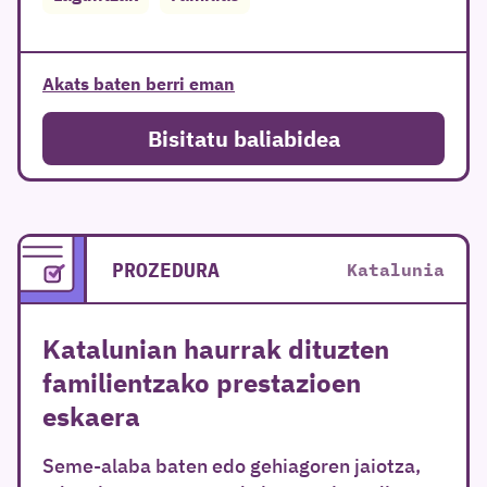
Akats baten berri eman
Bisitatu baliabidea
PROZEDURA
Katalunia
Katalunian haurrak dituzten
familientzako prestazioen
eskaera
Seme-alaba baten edo gehiagoren jaiotza,