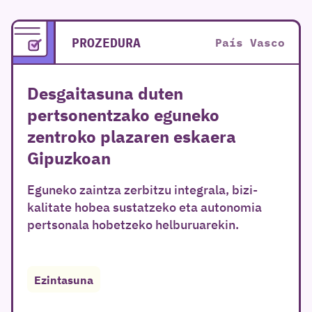
PROZEDURA
País Vasco
Desgaitasuna duten
pertsonentzako eguneko
zentroko plazaren eskaera
Gipuzkoan
Eguneko zaintza zerbitzu integrala, bizi-
kalitate hobea sustatzeko eta autonomia
pertsonala hobetzeko helburuarekin.
Ezintasuna