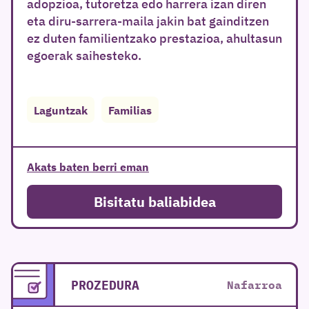
adopzioa, tutoretza edo harrera izan diren
eta diru-sarrera-maila jakin bat gainditzen
ez duten familientzako prestazioa, ahultasun
egoerak saihesteko.
Laguntzak
Familias
Akats baten berri eman
Bisitatu baliabidea
PROZEDURA
Nafarroa