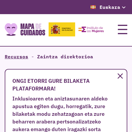
Euskara
Menu
Recursos
-
Zaintza direktorioa
Itxi
ONGI ETORRI GURE BILAKETA
PLATAFORMARA!
Inklusioaren eta aniztasunaren aldeko
apustua egiten dugu, horregatik, zure
bilaketak modu zehatzagoan eta zure
beharren arabera pertsonalizatzeko
aukera emango duten iragazki sorta