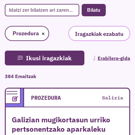
Prozedura
×
Iragazkiak ezabatu
Ikusi iragazkiak
Erabilera-gida
384 Emaitzak
PROZEDURA
Galizia
Galizian mugikortasun urriko
pertsonentzako aparkaleku