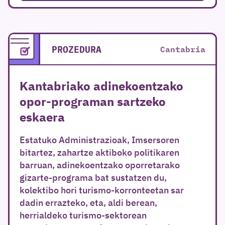
PROZEDURA
Cantabria
Kantabriako adinekoentzako
opor-programan sartzeko
eskaera
Estatuko Administrazioak, Imsersoren
bitartez, zahartze aktiboko politikaren
barruan, adinekoentzako oporretarako
gizarte-programa bat sustatzen du,
kolektibo hori turismo-korronteetan sar
dadin errazteko, eta, aldi berean,
herrialdeko turismo-sektorean