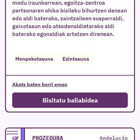
modu iraunkorrean, egoitza-zentroa
pertsonaren ohiko bizileku bihurtzen denean
edo aldi baterako, zaintzaileen susperraldi,
gaixotasun edo atsedenaldietarako aldi
baterako egonaldiak artatzen direnean.
Menpekotasuna
Ezintasuna
Akats baten berri eman
Bisitatu baliabidea
PROZEDURA
Andalucía