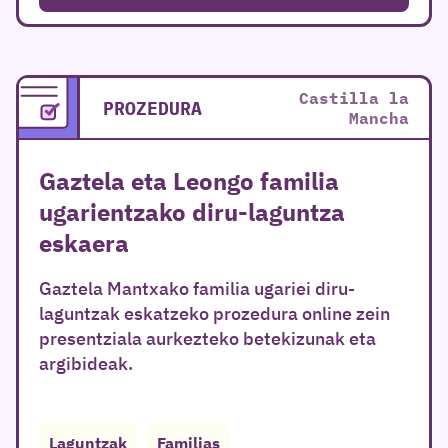
Castilla la
PROZEDURA
Mancha
Gaztela eta Leongo familia
ugarientzako diru-laguntza
eskaera
Gaztela Mantxako familia ugariei diru-
laguntzak eskatzeko prozedura online zein
presentziala aurkezteko betekizunak eta
argibideak.
Laguntzak
Familias