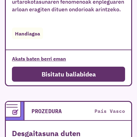
urtarokotasunaren fenomenoak enpleguaren
arloan eragiten dituen ondorioak arintzeko.
Handiagoa
Akats baten berri eman
Bisitatu baliabidea
PROZEDURA
País Vasco
Desgaitasuna duten