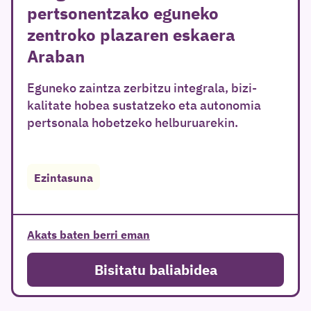
pertsonentzako eguneko
zentroko plazaren eskaera
Araban
Eguneko zaintza zerbitzu integrala, bizi-
kalitate hobea sustatzeko eta autonomia
pertsonala hobetzeko helburuarekin.
Ezintasuna
Akats baten berri eman
Bisitatu baliabidea