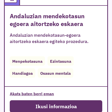
Andaluzian mendekotasun
egoera aitortzeko eskaera
Andaluzian mendekotasun-egoera
aitortzeko eskaera egiteko prozedura.
Menpekotasuna
Ezintasuna
Handiagoa
Osasun mentala
Akats baten berri eman
Ikusi informazioa