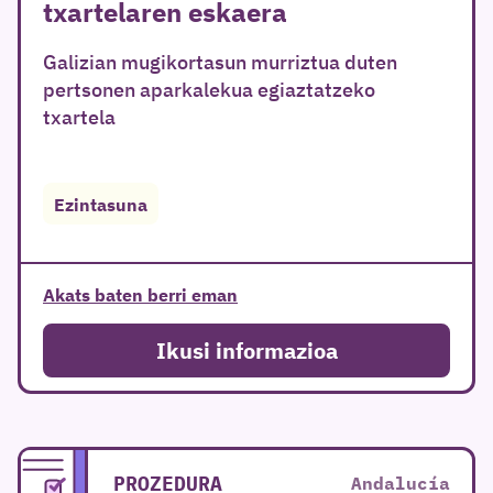
txartelaren eskaera
Galizian mugikortasun murriztua duten
pertsonen aparkalekua egiaztatzeko
txartela
Ezintasuna
Akats baten berri eman
Ikusi informazioa
PROZEDURA
Andalucía