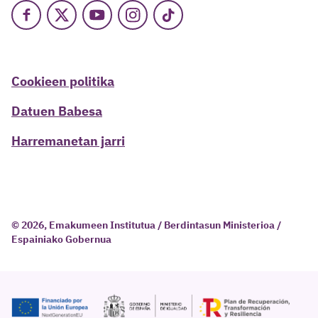
Facebook
X
Youtube
Instagram
TikTok
Cookieen politika
Datuen Babesa
Harremanetan jarri
© 2026, Emakumeen Institutua / Berdintasun Ministerioa /
Espainiako Gobernua