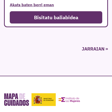
Akats baten berri eman
Bisitatu baliabidea
Posts
JARRAIAN
pagination