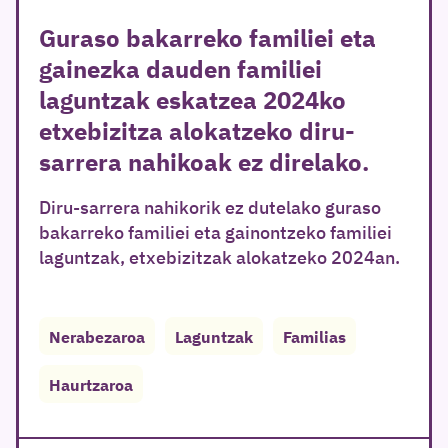
Guraso bakarreko familiei eta
gainezka dauden familiei
laguntzak eskatzea 2024ko
etxebizitza alokatzeko diru-
sarrera nahikoak ez direlako.
Diru-sarrera nahikorik ez dutelako guraso
bakarreko familiei eta gainontzeko familiei
laguntzak, etxebizitzak alokatzeko 2024an.
Nerabezaroa
Laguntzak
Familias
Haurtzaroa