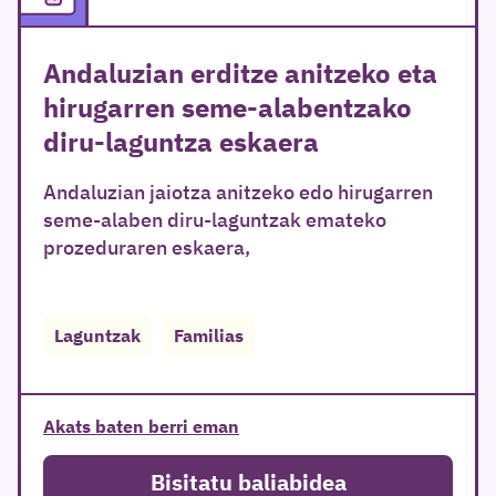
Andaluzian erditze anitzeko eta
hirugarren seme-alabentzako
diru-laguntza eskaera
Andaluzian jaiotza anitzeko edo hirugarren
seme-alaben diru-laguntzak emateko
prozeduraren eskaera,
Laguntzak
Familias
Akats baten berri eman
Bisitatu baliabidea