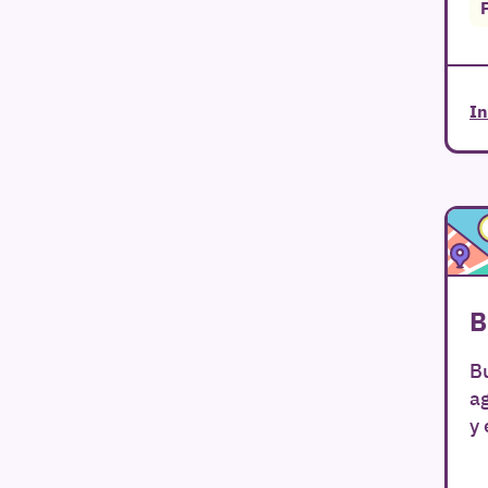
In
B
Bu
a
y 