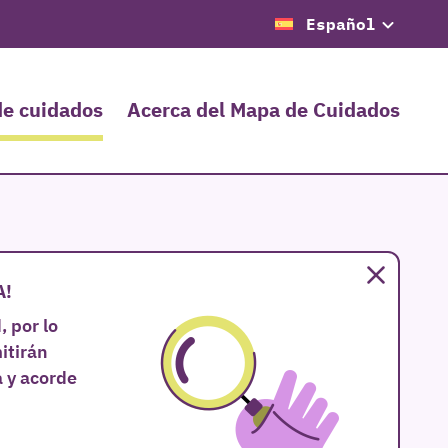
Español
de cuidados
Acerca del Mapa de Cuidados
Cerrar
A!
 por lo
itirán
 y acorde