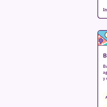
In
B
Bu
a
y 