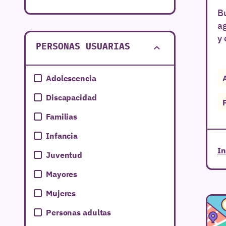
Bu
Extremadura
a
Galicia
y 
PERSONAS USUARIAS
Islas Baleares
Islas Canarias
Adolescencia
La Rioja
Discapacidad
Murcia
Familias
Navarra
Infancia
País Vasco
In
Juventud
Mayores
Mujeres
Personas adultas