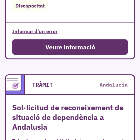
Discapacitat
Informar d'un error
r
Veure informació
TRÀMIT
Andalucía
Sol·licitud de reconeixement de
situació de dependència a
Andalusia