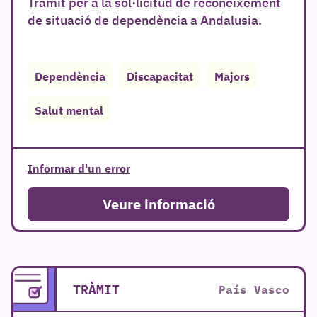
Tràmit per a la sol·licitud de reconeixement
de situació de dependència a Andalusia.
Dependència
Discapacitat
Majors
Salut mental
Informar d'un error
Veure informació
TRÀMIT
País Vasco
r