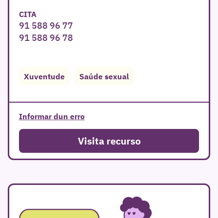
CITA
91 588 96 77
91 588 96 78
Xuventude
Saúde sexual
Informar dun erro
Visita recurso