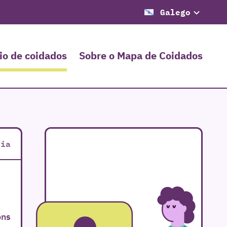
Galego
io de coidados
Sobre o Mapa de Coidados
cia
óns