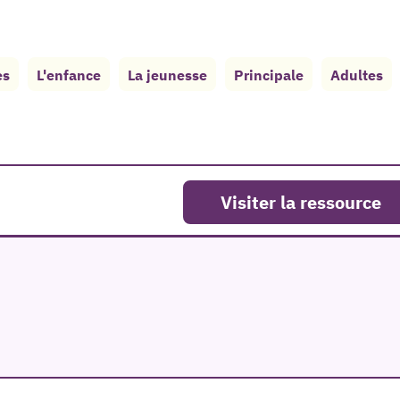
es
L'enfance
La jeunesse
Principale
Adultes
Visiter la ressource