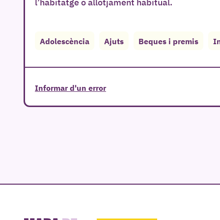
l’habitatge o allotjament habitual.
Adolescència
Ajuts
Beques i premis
I
Informar d'un error