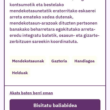
kontsumotik eta bestelako
mendekotasunetatik eratorritako eskaerei
arreta emateko xedea dutenak,
mendekotasun-arazoak dituzten pertsonen
banakako beharretara egokitutako arreta-
eredu integratu batetik, osasun- eta gizarte-
zerbitzuen sareekin koordinatuta.
Mendekotasunak
Gazteria
Handiagoa
Helduak
Akats baten berri eman
Bisitatu baliabidea