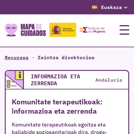
Euskara
Menu
Recursos
-
Zaintza direktorioa
INFORMAZIOA ETA
Andalucía
ZERRENDA
Komunitate terapeutikoak:
informazioa eta zerrenda
Komunitate terapeutikoak egoitza eta
baliabide soziosanitarioak dira, droga-