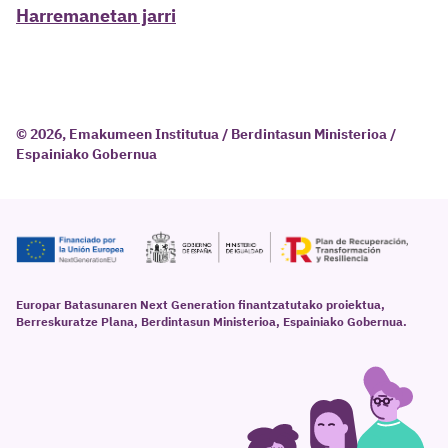
Harremanetan jarri
© 2026, Emakumeen Institutua / Berdintasun Ministerioa /
Espainiako Gobernua
Europar Batasunaren Next Generation finantzatutako proiektua,
Berreskuratze Plana, Berdintasun Ministerioa, Espainiako Gobernua.