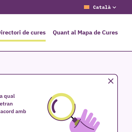
Català
irectori de cures
Quant al Mapa de Cures
Tancar
la qual
metran
d'acord amb