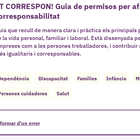
T CORRESPON! Guia de permisos per afavo
orresponsabilitat
ia que recull de manera clara i pràctica els principals 
 la vida personal, familiar i laboral. Està dissenyada per
preses com a les persones treballadores, i contribuir
s igualitaris i corresponsables.
Dependència
Discapacitat
Famílies
Infància
M
Persones cuidadores
Salut
formar d'un error