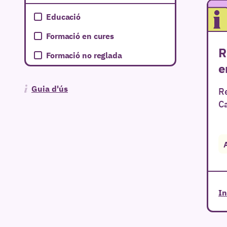
Educació
Formació en cures
R
Formació no reglada
e
Guia d'ús
Re
Ca
In