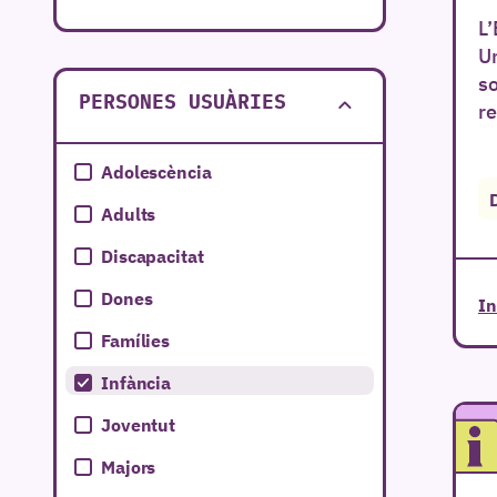
L’
Comunitat Valenciana
Un
Extremadura
so
PERSONES USUÀRIES
re
Galícia
Islas Baleares
Adolescència
Islas Canarias
Adults
La Rioja
Discapacitat
Melilla
Dones
In
Murcia
Famílies
Navarra
Infància
País Vasco
Joventut
Majors