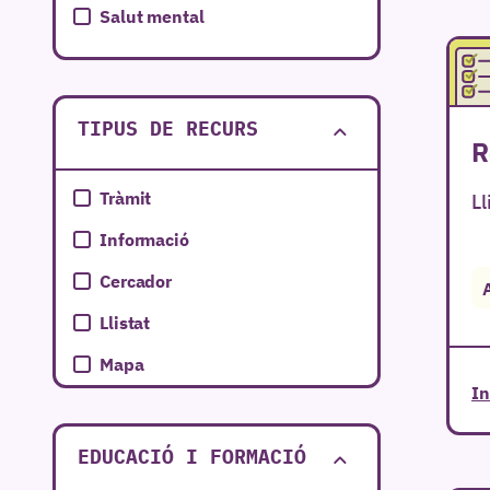
Salut mental
Salut sexual
Serveis Socials
TIPUS DE RECURS
Subvencions
R
Tràmit
Ll
Informació
Cercador
Llistat
Mapa
In
EDUCACIÓ I FORMACIÓ