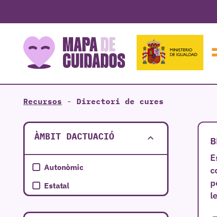
Recursos
-
Directori de cures
ÀMBIT DACTUACIÓ
B
E
Autonòmic
c
p
Estatal
l