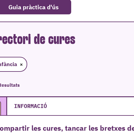
Guia pràctica d'ús
rectori de cures
nfància
×
Resultats
INFORMACIÓ
ompartir les cures, tancar les bretxes