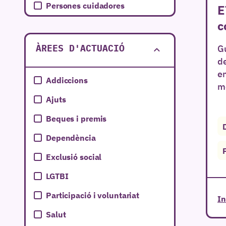
Persones cuidadores
E
c
Gu
ÀREES D'ACTUACIÓ
de
em
Addiccions
mé
Ajuts
Beques i premis
Dependència
Exclusió social
LGTBI
Participació i voluntariat
In
Salut