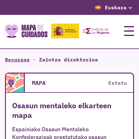
Euskara
Menu
Recursos
-
Zaintza direktorioa
MAPA
Estatu
Osasun mentaleko elkarteen
mapa
Espainiako Osasun Mentaleko
Konfederazioak prestatutako osasun