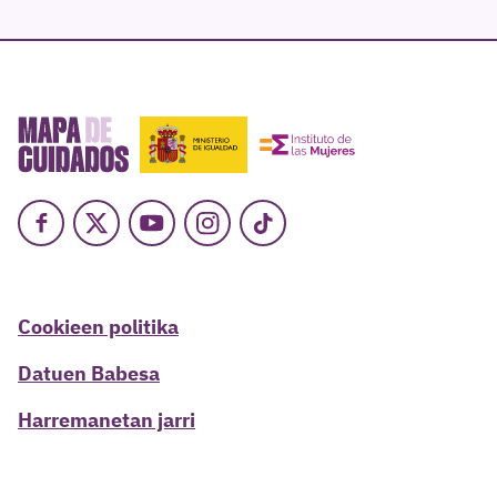
Facebook
X
Youtube
Instagram
TikTok
Cookieen politika
Datuen Babesa
Harremanetan jarri