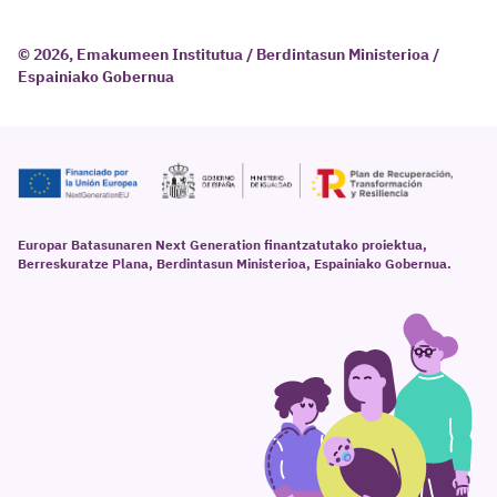
© 2026, Emakumeen Institutua / Berdintasun Ministerioa /
Espainiako Gobernua
Europar Batasunaren Next Generation finantzatutako proiektua,
Berreskuratze Plana, Berdintasun Ministerioa, Espainiako Gobernua.