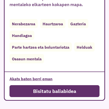
mentaleko elkarteen kokapen mapa.
Nerabezaroa
Haurtzaroa
Gazteria
Handiagoa
Parte hartzea eta boluntariotza
Helduak
Osasun mentala
Akats baten berri eman
Bisitatu baliabidea