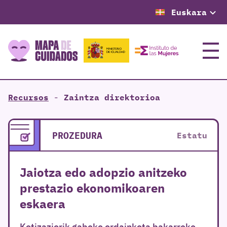
Euskara
Menu
Recursos
-
Zaintza direktorioa
PROZEDURA
Estatu
Jaiotza edo adopzio anitzeko
prestazio ekonomikoaren
eskaera
Kotizaziorik gabeko ordainketa bakarreko