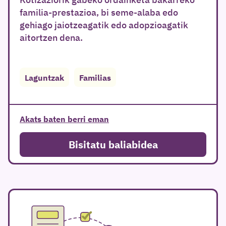
familia-prestazioa, bi seme-alaba edo
gehiago jaiotzeagatik edo adopzioagatik
aitortzen dena.
Laguntzak
Familias
Akats baten berri eman
Bisitatu baliabidea