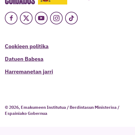
Facebook
X
Youtube
Instagram
TikTok
Cookieen politika
Datuen Babesa
Harremanetan jarri
© 2026, Emakumeen Institutua / Berdintasun Ministerioa /
Espainiako Gobernua