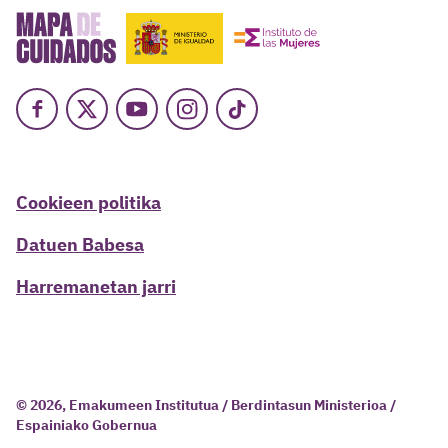
Facebook
X
Youtube
Instagram
TikTok
Cookieen politika
Datuen Babesa
Harremanetan jarri
© 2026, Emakumeen Institutua / Berdintasun Ministerioa /
Espainiako Gobernua