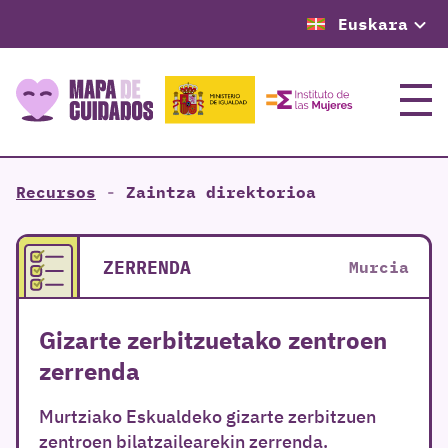
Euskara
Menu
Recursos
-
Zaintza direktorioa
ZERRENDA
Murcia
Gizarte zerbitzuetako zentroen
zerrenda
Murtziako Eskualdeko gizarte zerbitzuen
zentroen bilatzailearekin zerrenda.