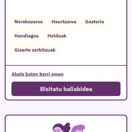
Nerabezaroa
Haurtzaroa
Gazteria
Handiagoa
Helduak
Gizarte zerbitzuak
Akats baten berri eman
Bisitatu baliabidea