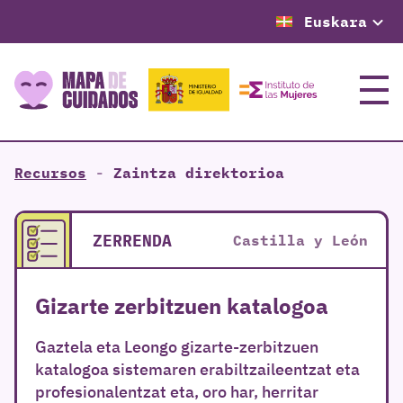
Euskara
Menu
Recursos
-
Zaintza direktorioa
ZERRENDA
Castilla y León
Gizarte zerbitzuen katalogoa
Gaztela eta Leongo gizarte-zerbitzuen
katalogoa sistemaren erabiltzaileentzat eta
profesionalentzat eta, oro har, herritar