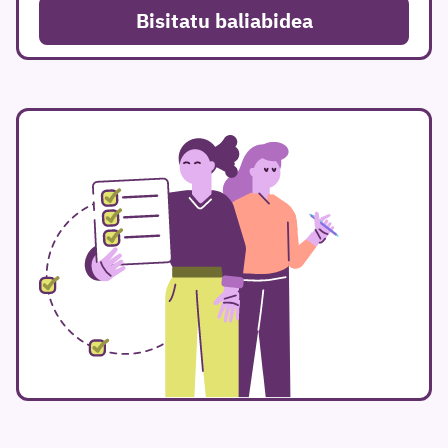
Bisitatu baliabidea