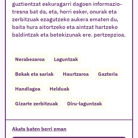
guztientzat eskuragarri dagoen informazio-
tresna bat da, eta, horri esker, onurak eta
zerbitzuak ezagutzeko aukera ematen du,
baita hura aitortzeko eta aintzat hartzeko
baldintzak eta betekizunak ere. pertzepzioa.
Nerabezaroa
Laguntzak
Bekak eta sariak
Haurtzaroa
Gazteria
Handiagoa
Helduak
Gizarte zerbitzuak
Diru-laguntzak
Akats baten berri eman