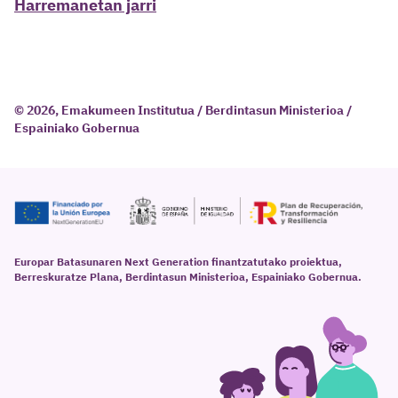
Harremanetan jarri
© 2026, Emakumeen Institutua / Berdintasun Ministerioa /
Espainiako Gobernua
Europar Batasunaren Next Generation finantzatutako proiektua,
Berreskuratze Plana, Berdintasun Ministerioa, Espainiako Gobernua.