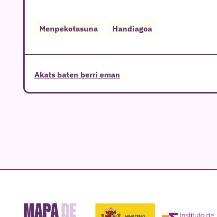
Menpekotasuna
Handiagoa
Akats baten berri eman