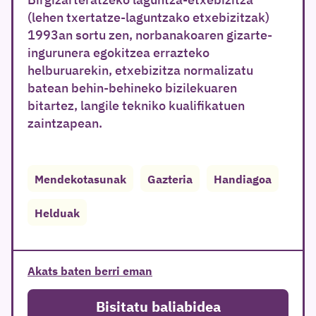
(lehen txertatze-laguntzako etxebizitzak)
1993an sortu zen, norbanakoaren gizarte-
ingurunera egokitzea errazteko
helburuarekin, etxebizitza normalizatu
batean behin-behineko bizilekuaren
bitartez, langile tekniko kualifikatuen
zaintzapean.
Mendekotasunak
Gazteria
Handiagoa
Helduak
Akats baten berri eman
Bisitatu baliabidea