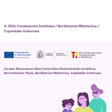
© 2026, Emakumeen Institutua / Berdintasun Ministerioa /
Espainiako Gobernua
Europar Batasunaren Next Generation finantzatutako proiektua,
Berreskuratze Plana, Berdintasun Ministerioa, Espainiako Gobernua.