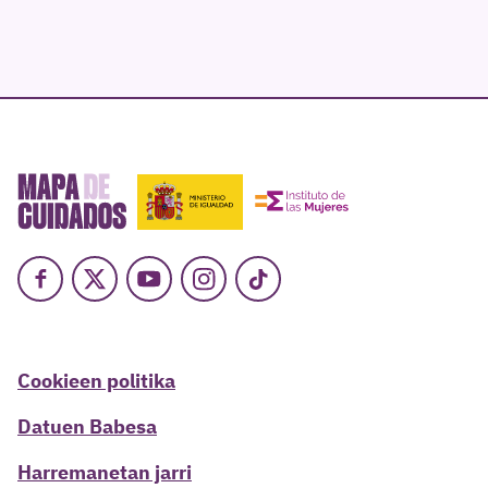
Facebook
X
Youtube
Instagram
TikTok
Cookieen politika
Datuen Babesa
Harremanetan jarri