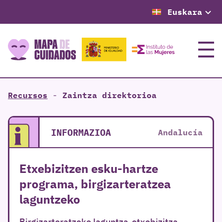
Euskara
Menu
Recursos
-
Zaintza direktorioa
INFORMAZIOA
Andalucía
Etxebizitzen esku-hartze
programa, birgizarteratzea
laguntzeko
Birgizarteratzeko laguntza-etxebizitza