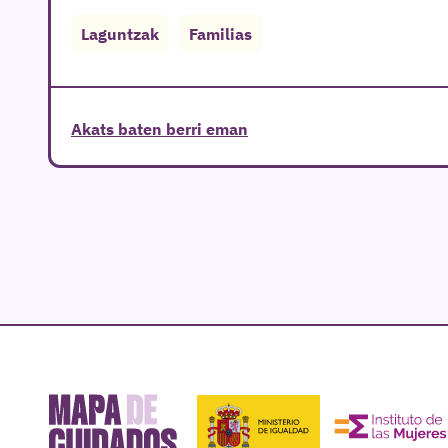
Laguntzak
Familias
Akats baten berri eman