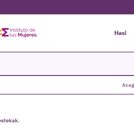
Hasi
Ara
estekak.