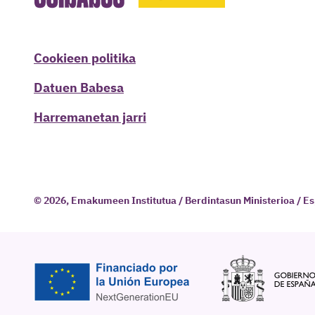
Cookieen politika
Datuen Babesa
Harremanetan jarri
© 2026, Emakumeen Institutua / Berdintasun Ministerioa / E