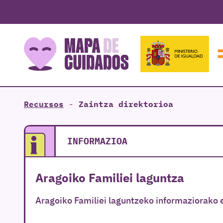
Recursos
-
Zaintza direktorioa
INFORMAZIOA
Aragoiko Familiei laguntza
Aragoiko Familiei laguntzeko informaziorako 