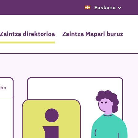
Euskara
Zaintza direktorioa
Zaintza Mapari buruz
gón