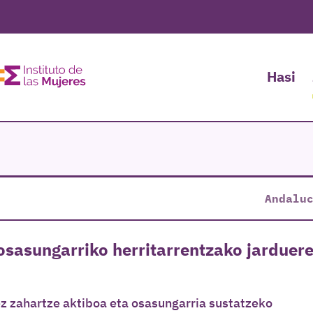
Hasi
Andalu
osasungarriko herritarrentzako jarduer
ez zahartze aktiboa eta osasungarria sustatzeko