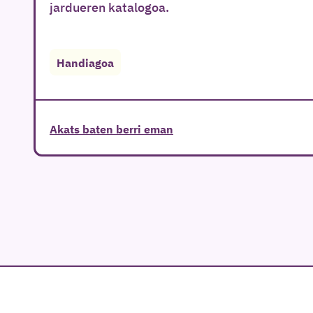
jardueren katalogoa.
Handiagoa
Akats baten berri eman