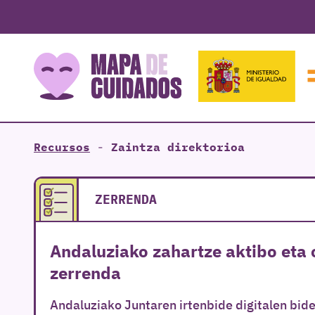
Recursos
-
Zaintza direktorioa
ZERRENDA
Andaluziako zahartze aktibo eta 
zerrenda
Andaluziako Juntaren irtenbide digitalen bid