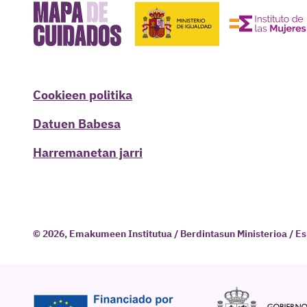
Cookieen politika
Datuen Babesa
Harremanetan jarri
© 2026, Emakumeen Institutua / Berdintasun Ministerioa / E