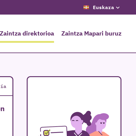
Euskara
Zaintza direktorioa
Zaintza Mapari buruz
cía
en