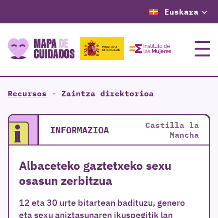
Euskara
Menu
Recursos
-
Zaintza direktorioa
Castilla la
INFORMAZIOA
Mancha
Albaceteko gaztetxeko sexu
osasun zerbitzua
12 eta 30 urte bitartean badituzu, genero
eta sexu aniztasunaren ikuspegitik lan