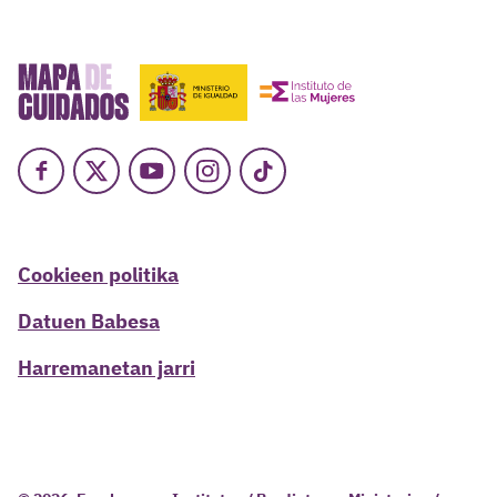
Facebook
X
Youtube
Instagram
TikTok
Cookieen politika
Datuen Babesa
Harremanetan jarri