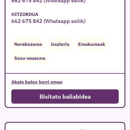
662 675 842 (Whatsapp soilik)
HITZORDUA
662 675 842 (Whatsapp soilik)
Nerabezaroa
Gazteria
Emakumeak
Sexu-osasuna
Akats baten berri eman
Bisitatu baliabidea