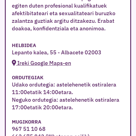
egiten duten profesional kualifikatuek
afektibitateari eta sexualitateari buruzko
zalantza guztiak argitu ditzakezu. Erabat
doakoa, konfidentziala eta anonimoa.
HELBIDEA
Lepanto kalea, 55 - Albacete 02003
Ireki Google Maps-en
ORDUTEGIAK
Udako ordutegia: astelehenetik ostiralera
11:00etatik 14:00etara.
Neguko ordutegia: astelehenetik ostiralera
17:00etatik 20:00etara.
MUGIKORRA
967 51 10 68