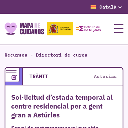
Català
Menú
Recursos
-
Directori de cures
TRÀMIT
Asturias
Sol·licitud d’estada temporal al
centre residencial per a gent
gran a Astúries
Servei de caràcter temporal que atén