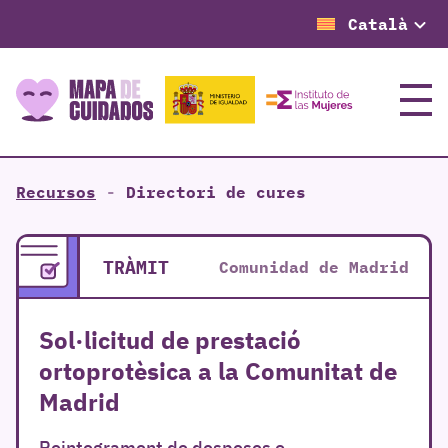
Català
Menú
Recursos
-
Directori de cures
TRÀMIT
Comunidad de Madrid
Sol·licitud de prestació
ortoprotèsica a la Comunitat de
Madrid
Reintegrament de despeses o