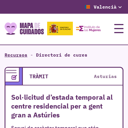
Valencià
Menú
Recursos
-
Directori de cures
TRÀMIT
Asturias
Sol·licitud d’estada temporal al
centre residencial per a gent
gran a Astúries
Servei de caràcter temporal que atén