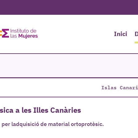
Inici
D
Islas Canar
sica a les Illes Canàries
er ladquisició de material ortoprotèsic.