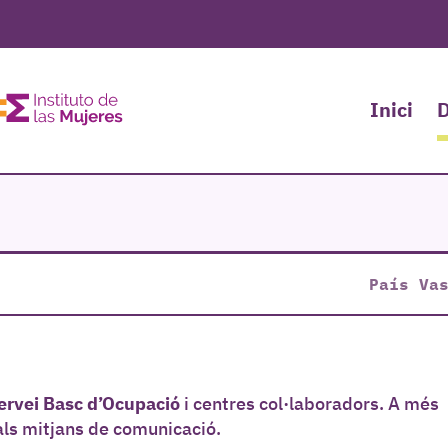
Inici
D
País Va
rvei Basc d’Ocupació
i centres col·laboradors. A més
als mitjans de comunicació.