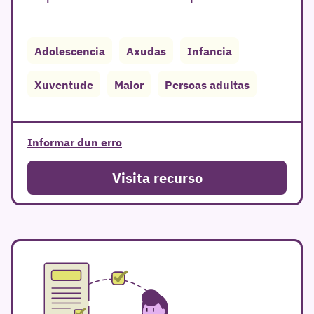
Adolescencia
Axudas
Infancia
Xuventude
Maior
Persoas adultas
r
Informar dun erro
Visita recurso