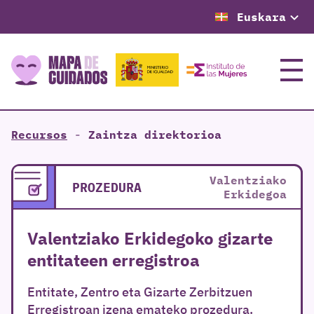
Euskara
Menu
Recursos
-
Zaintza direktorioa
Valentziako
PROZEDURA
Erkidegoa
Valentziako Erkidegoko gizarte
entitateen erregistroa
Entitate, Zentro eta Gizarte Zerbitzuen
Erregistroan izena emateko prozedura.