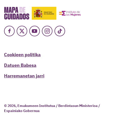
Facebook
X
Youtube
Instagram
TikTok
Cookieen politika
Datuen Babesa
Harremanetan jarri
© 2026, Emakumeen Institutua / Berdintasun Ministerioa /
Espainiako Gobernua