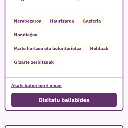
Nerabezaroa
Haurtzaroa
Gazteria
Handiagoa
Parte hartzea eta boluntariotza
Helduak
Gizarte zerbitzuak
Akats baten berri eman
Bisitatu baliabidea