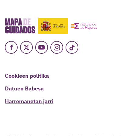
Facebook
X
Youtube
Instagram
TikTok
Cookieen politika
Datuen Babesa
Harremanetan jarri