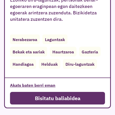
egoeraren eraginpean egon daitezkeen
egoerak arintzera zuzenduta. Bizikidetza
unitatera zuzentzen dira.
Nerabezaroa
Laguntzak
Bekak eta sariak
Haurtzaroa
Gazteria
Handiagoa
Helduak
Diru-laguntzak
Akats baten berri eman
Bisitatu baliabidea