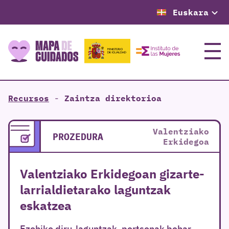
Euskara
Menu
Recursos
-
Zaintza direktorioa
Valentziako
PROZEDURA
Erkidegoa
Valentziako Erkidegoan gizarte-
larrialdietarako laguntzak
eskatzea
Ezohiko diru-laguntzak, pertsonak behar-