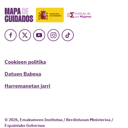
Facebook
X
Youtube
Instagram
TikTok
Cookieen politika
Datuen Babesa
Harremanetan jarri
© 2026, Emakumeen Institutua / Berdintasun Ministerioa /
Espainiako Gobernua