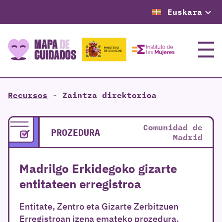
Euskara
Menu
Recursos
-
Zaintza direktorioa
Comunidad de
PROZEDURA
Madrid
Madrilgo Erkidegoko gizarte
entitateen erregistroa
Entitate, Zentro eta Gizarte Zerbitzuen
Erregistroan izena emateko prozedura.