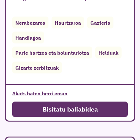
Nerabezaroa
Haurtzaroa
Gazteria
Handiagoa
Parte hartzea eta boluntariotza
Helduak
Gizarte zerbitzuak
Akats baten berri eman
Bisitatu baliabidea