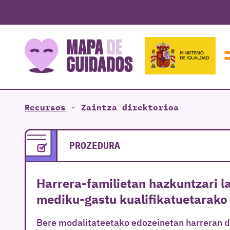
Recursos
-
Zaintza direktorioa
PROZEDURA
Harrera-familietan hazkuntzari 
mediku-gastu kualifikatuetarako
Bere modalitateetako edozeinetan harreran 