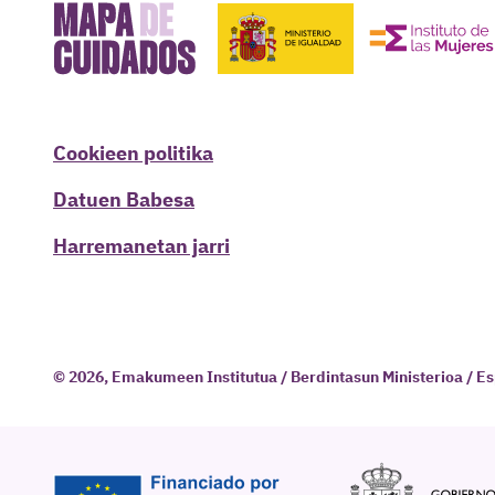
Cookieen politika
Datuen Babesa
Harremanetan jarri
© 2026, Emakumeen Institutua / Berdintasun Ministerioa / E