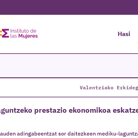
Hasi
Valentziako Erkide
laguntzeko prestazio ekonomikoa eskatz
dauden adingabeentzat sor daitezkeen mediku-laguntz