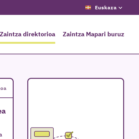
Euskara
Zaintza direktorioa
Zaintza Mapari buruz
goa
ea
a