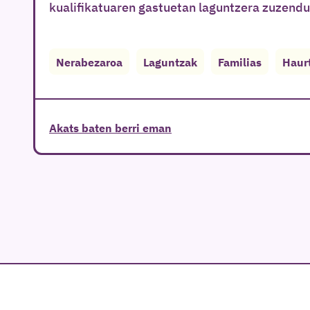
kualifikatuaren gastuetan laguntzera zuzend
Nerabezaroa
Laguntzak
Familias
Haur
Akats baten berri eman