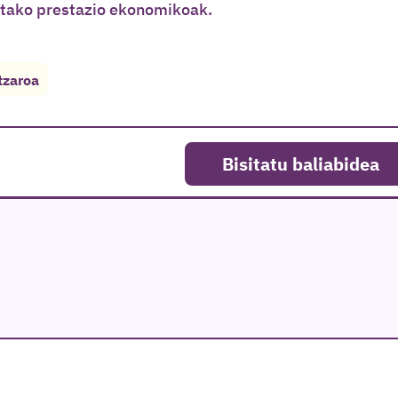
utako prestazio ekonomikoak.
tzaroa
Bisitatu baliabidea