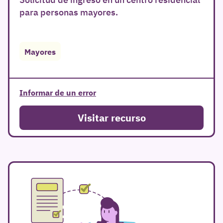
para personas mayores.
r
Mayores
Informar de un error
Visitar recurso