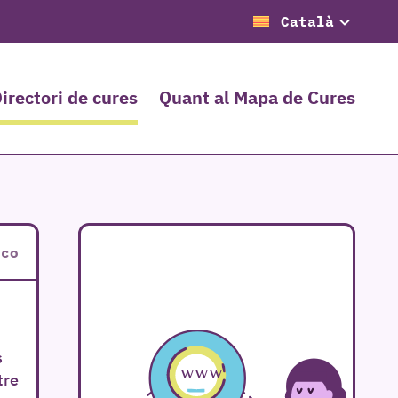
Català
irectori de cures
Quant al Mapa de Cures
sco
s
tre